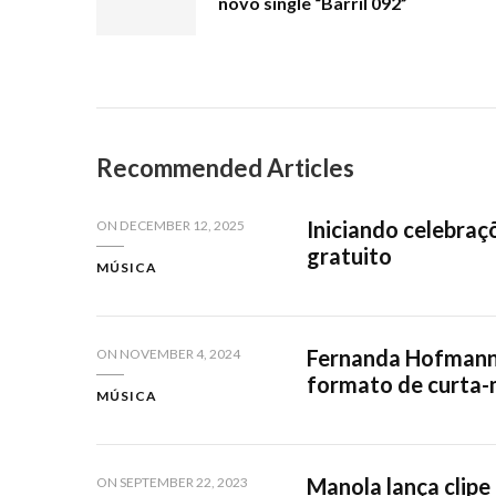
novo single “Barril 092”
Recommended Articles
Iniciando celebraçõ
ON
DECEMBER 12, 2025
gratuito
MÚSICA
Fernanda Hofmann 
ON
NOVEMBER 4, 2024
formato de curta
MÚSICA
Manola lança clipe
ON
SEPTEMBER 22, 2023