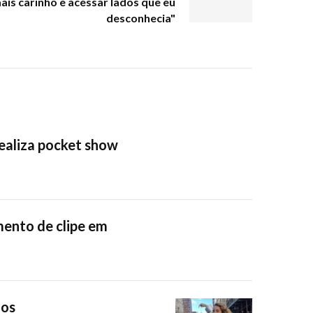
is carinho e acessar lados que eu
desconhecia"
realiza pocket show
mento de clipe em
nos