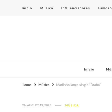
Início
Música
Influenciadores
Famoso
Espaço Teen
Início
Mú
Home
Música
Marlinho lança single “Braba”
ON
AUGUST 13, 2025
MÚSICA