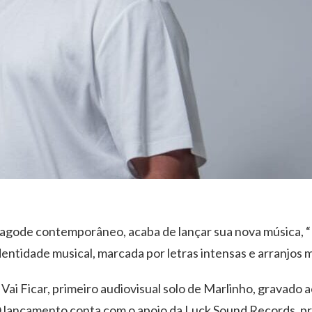
agode contemporâneo, acaba de lançar sua nova música, “B
identidade musical, marcada por letras intensas e arranjos
Vai Ficar, primeiro audiovisual solo de Marlinho, gravado 
 O lançamento conta com o apoio da Luck Sound Records, p