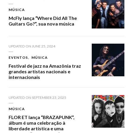
MÚSICA
McFly lança “Where Did All The
Guitars Go?”, sua nova música
UPDATED ON
JUNE 25, 2024
EVENTOS
MÚSICA
Festival de jazz na Amazônia traz
grandes artistas nacionais e
internacionais
UPDATED ON
SEPTEMBER 23, 2025
MÚSICA
FLOR ET lança “BRAZAPUNK”,
álbum é uma celebração à
liberdade artística e uma