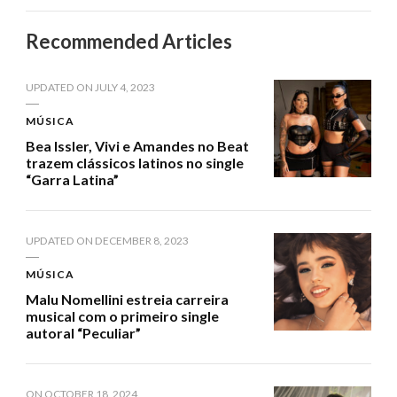
Recommended Articles
UPDATED ON
JULY 4, 2023
MÚSICA
Bea Issler, Vivi e Amandes no Beat
trazem clássicos latinos no single
“Garra Latina”
UPDATED ON
DECEMBER 8, 2023
MÚSICA
Malu Nomellini estreia carreira
musical com o primeiro single
autoral “Peculiar”
ON
OCTOBER 18, 2024