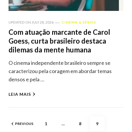
UPDATED ON
JULY 28, 2026
CINEMA & SÉRIES
Com atuação marcante de Carol
Goess, curta brasileiro destaca
dilemas da mente humana
O cinema independente brasileiro sempre se
caracterizou pela coragem em abordar temas
densos e pela …
LEIA MAIS
Posts
PAGE
PAGE
PAGE
1
…
8
9
PREVIOUS