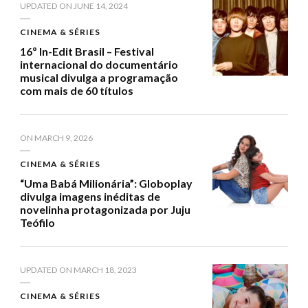
UPDATED ON
JUNE 14, 2024
CINEMA & SÉRIES
16º In-Edit Brasil – Festival
internacional do documentário
musical divulga a programação
com mais de 60 títulos
ON
MARCH 9, 2026
CINEMA & SÉRIES
“Uma Babá Milionária”: Globoplay
divulga imagens inéditas de
novelinha protagonizada por Juju
Teófilo
UPDATED ON
MARCH 18, 2023
CINEMA & SÉRIES