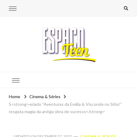
Espaço Teen
Home
Cinema & Séries
S<strong>eriado “Aventuras da Emília & Visconde no Sítio!”
resgata magia da antiga obra de sucesso</strong>
UPDATED ON
DECEMBER 27, 2022
CINEMA & SÉRIES