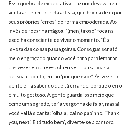
Essa quebra de expectativa traz uma leveza bem-
vinda ao repertório da artista, que brinca de expor
seus próprios “erros” de forma empoderada. Ao
invés de focar na mágoa, “(men)tiroso” foca na
escolha consciente de viver o momento. “É a
leveza das coisas passageiras. Consegue ser até
meio engraçado quando você para para lembrar
das vezes em que escolheu ser trouxa, mas a
pessoa é bonita, então ‘por que não?’. Às vezes a
gente erra sabendo que tá errando, porque o erro
é muito gostoso. A gente guarda isso meio que
como um segredo, teria vergonha de falar, mas aí
você vai lá e canta: ‘olha aí, caí no papinho. Thank
you, next’. E tá tudo bem”, diverte-se a cantora.