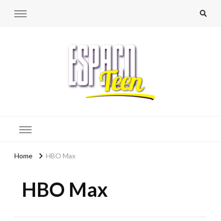
Espaço Teen
Home
HBO Max
HBO Max