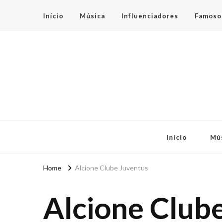
Início
Música
Influenciadores
Famoso
Espaço Teen
Início
Mú
Home
Alcione Clube Juventus
Alcione Club