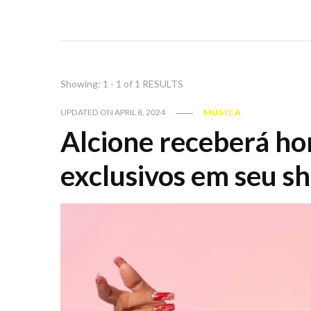
Showing: 1 - 1 of 1 RESULTS
UPDATED ON
APRIL 8, 2024
MÚSICA
Alcione receberá h
exclusivos em seu s