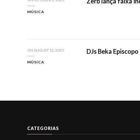
Zerb lança faixa i
MÚSICA
DJs Beka Episcopo 
ON
AUGUST 12, 2025
MÚSICA
CATEGORIAS