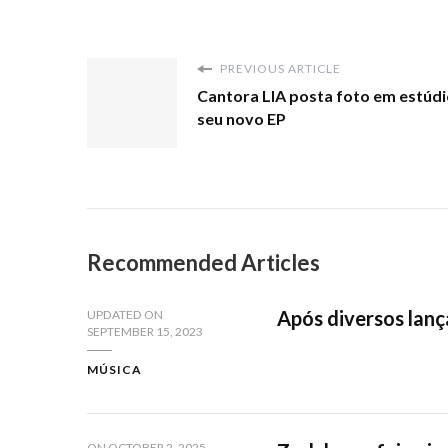
PREVIOUS ARTICLE
Cantora LIA posta foto em estúdi
seu novo EP
Recommended Articles
Após diversos lan
UPDATED ON
SEPTEMBER 15, 2023
MÚSICA
ON
OCTOBER 2, 2025