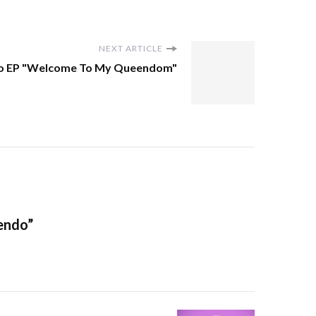
NEXT ARTICLE
ovo EP "Welcome To My Queendom"
oendo”