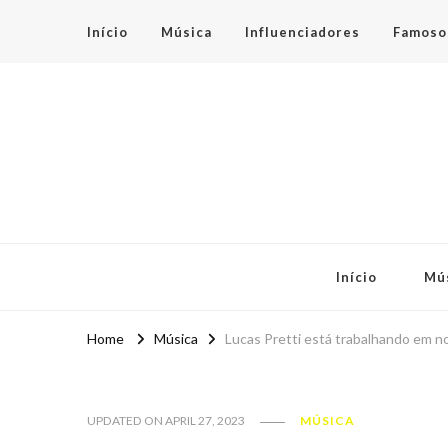
Início
Música
Influenciadores
Famoso
Espaço Teen
Início
Mú
Home
Música
Lucas Pretti está trabalhando em 
UPDATED ON
APRIL 27, 2023
MÚSICA