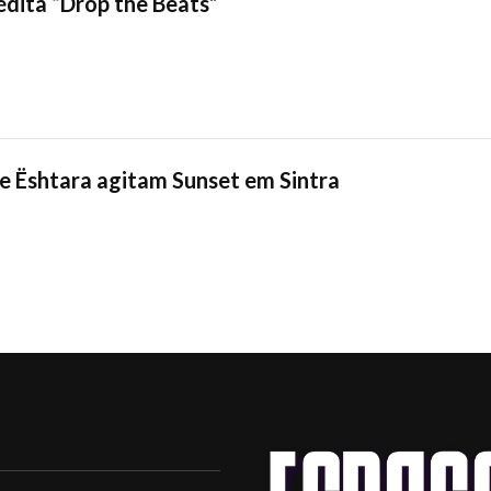
nédita “Drop the Beats”
e Ështara agitam Sunset em Sintra