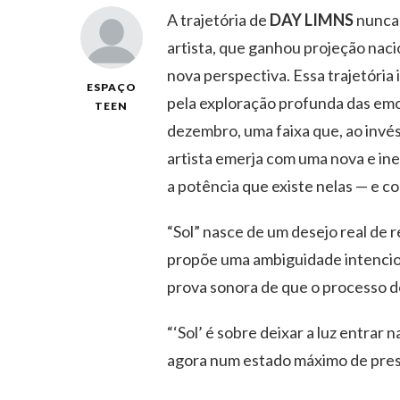
A trajetória de
DAY LIMNS
nunca 
artista, que ganhou projeção naci
nova perspectiva. Essa trajetória
ESPAÇO
pela exploração profunda das em
TEEN
dezembro, uma faixa que, ao invés
artista emerja com uma nova e in
a potência que existe nelas — e c
“Sol” nasce de um desejo real de 
propõe uma ambiguidade intenciona
prova sonora de que o processo de
“‘Sol’ é sobre deixar a luz entrar
agora num estado máximo de presen