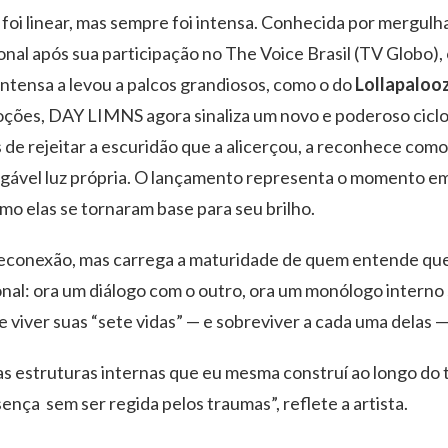
foi linear, mas sempre foi intensa. Conhecida por mergulh
onal após sua participação no The Voice Brasil (TV Globo)
 intensa a levou a palcos grandiosos, como o do
Lollapalooz
oções, DAY LIMNS agora sinaliza um novo e poderoso cicl
 de rejeitar a escuridão que a alicerçou, a reconhece como
egável luz própria. O lançamento representa o momento em
omo elas se tornaram base para seu brilho.
reconexão, mas carrega a maturidade de quem entende que 
l: ora um diálogo com o outro, ora um monólogo interno so
 viver suas “sete vidas” — e sobreviver a cada uma delas —
 nas estruturas internas que eu mesma construí ao longo do 
ça sem ser regida pelos traumas”, reflete a artista.