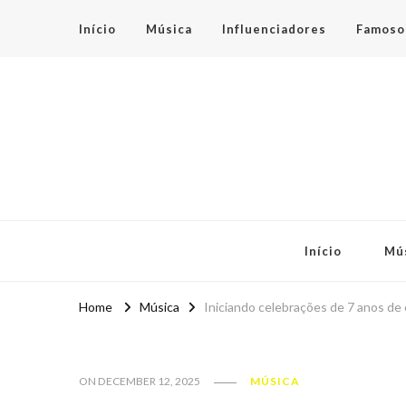
Início
Música
Influenciadores
Famoso
Espaço Teen
Início
Mú
Home
Música
Iniciando celebrações de 7 anos de c
ON
DECEMBER 12, 2025
MÚSICA