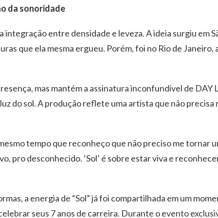
ão da sonoridade
a integração entre densidade e leveza. A ideia surgiu em
turas que ela mesma ergueu. Porém, foi no Rio de Janeiro, 
e presença, mas mantém a assinatura inconfundível de DAY
luz do sol. A produção reflete uma artista que não precisa
 mesmo tempo que reconheço que não preciso me tornar um
o, pro desconhecido. ‘Sol’ é sobre estar viva e reconhecer
rmas, a energia de “Sol” já foi compartilhada em um mome
elebrar seus 7 anos de carreira. Durante o evento exclusi