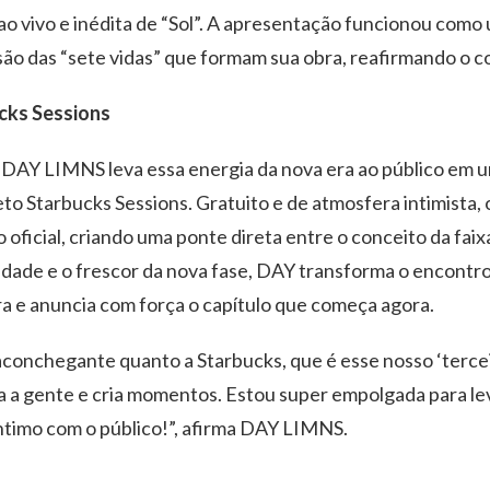
ao vivo e inédita de “Sol”. A apresentação funcionou como
ão das “sete vidas” que formam sua obra, reafirmando o c
cks Sessions
 DAY LIMNS leva essa energia da nova era ao público em u
to Starbucks Sessions. Gratuito e de atmosfera intimista,
 oficial, criando uma ponte direta entre o conceito da faixa
dade e o frescor da nova fase, DAY transforma o encontr
ra e anuncia com força o capítulo que começa agora.
aconchegante quanto a Starbucks, que é esse nosso ‘terceir
a a gente e cria momentos. Estou super empolgada para le
íntimo com o público!”, afirma DAY LIMNS.