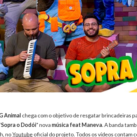
G Animal
chega com o objetivo de resgatar brincadeiras par
“
Sopra o Dodói
” nova
música
feat Maneva
. A banda tamb
2h, no
Youtube
oficial do projeto. Todos os vídeos contam