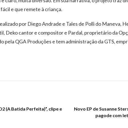
e claro, muita diversão. Em sua narrativa, o projeto traz div
ácil e que remete à criança.
 idealizado por Diego Andrade e Tales de Polli do Maneva
il, Deko cantor e compositor e Pardal, proprietário da Opç
do pela QGA Produções e tem administração da GTS, empres
(A Batida Perfeita)”, clipe e
Novo EP de Susanne Sters
pagode com let