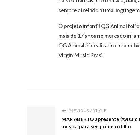
pais e crianças, com música, dança 
sempre atrelado à uma linguagem f
O projeto infantil QG Animal foi
mais de 17 anos no mercado infant
QG Animal é idealizado e concebi
Virgin Music Brasil.
PREVIOUS ARTICLE
MAR ABERTO apresenta “Avisa o D2 
música para seu primeiro filho