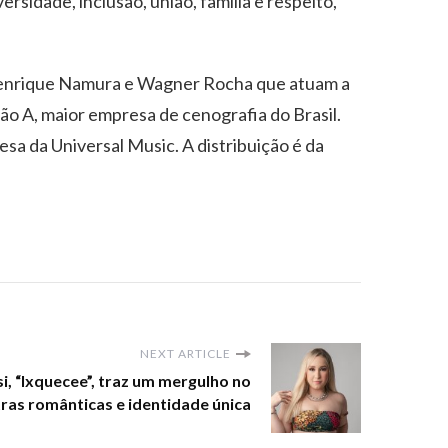
ersidade, inclusão, união, família e respeito,
, Henrique Namura e Wagner Rocha que atuam a
ão A, maior empresa de cenografia do Brasil.
a da Universal Music. A distribuição é da
NEXT ARTICLE
i, “Ixquecee”, traz um mergulho no
ras românticas e identidade única