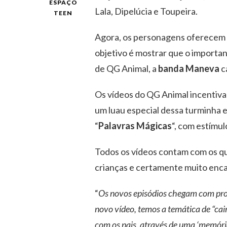
ESPAÇO
Lala, Dipelúcia e Toupeira.
TEEN
Agora, os personagens oferecem 
objetivo é mostrar que o important
de QG Animal, a
banda Maneva
c
Os vídeos do QG Animal incentiva
um luau especial dessa turminha e
“
Palavras Mágicas
“, com estímul
Todos os vídeos contam com os qu
crianças e certamente muito enca
“
Os novos episódios chegam com propó
novo vídeo, temos a temática de “cai
com os pais, através de uma ‘memória