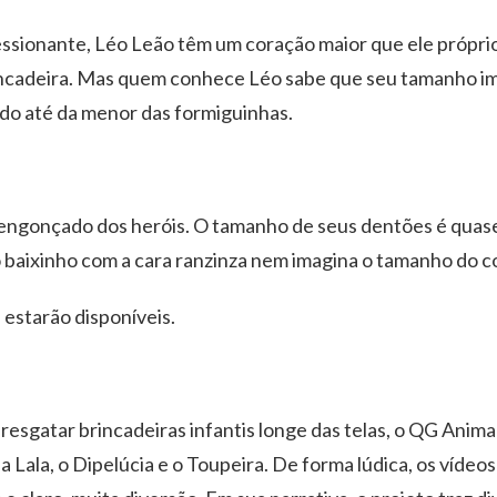
sionante, Léo Leão têm um coração maior que ele próprio. 
ncadeira. Mas quem conhece Léo sabe que seu tamanho im
o até da menor das formiguinhas.
sengonçado dos heróis. O tamanho de seus dentões é quas
baixinho com a cara ranzinza nem imagina o tamanho do c
estarão disponíveis.
resgatar brincadeiras infantis longe das telas, o QG Ani
a Lala, o Dipelúcia e o Toupeira. De forma lúdica, os vídeo