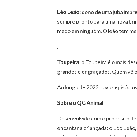
Léo Leão:
dono de uma juba impres
sempre pronto para uma nova bri
medo em ninguém. O leão tem med
.
Toupeira:
o Toupeira é o mais de
grandes e engraçados. Quem vê o 
Ao longo de 2023 novos episódios 
Sobre o QG Animal
Desenvolvido com o propósito de 
encantar a criançada: o Léo Leão, 