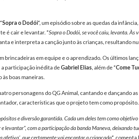
“
Sopra o Dodói
“, um episódio sobre as quedas da infância,
e é cair e levantar. “
Sopra o Dodói, se você caiu, levanta. Às v
anta e interpreta a canção junto às crianças, resultando nu
m brincadeiras em equipe e o aprendizado. Os últimos la
 a participação inédita de
Gabriel Elias
, além de “
Come Tu
o às boas maneiras.
atro personagens do QG Animal, cantando e dançando as 
ntador, características que o projeto tem como propósito.
sitos e diversão garantida. Cada um deles tem como objetivo en
r e levantar”, com a participação da banda Maneva, deixando tu
 afetiva’, que certamente vai encantar a criançada
“, comenta 