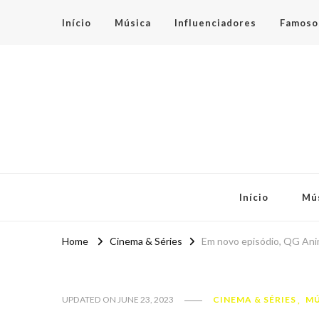
Início
Música
Influenciadores
Famoso
Espaço Teen
Início
Mú
Home
Cinema & Séries
Em novo episódio, QG Ani
CINEMA & SÉRIES
MÚ
UPDATED ON
JUNE 23, 2023