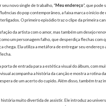
 seu novo single de trabalho, “
Meu endereço
”, que pode 
luências do pop contemporâneo, a faixa marca o início de 
terligados. O primeiro episódio traz o clipe da primeira ca
isfação da artista com o amor, mas também um desejo ren
do como um personagem falho, que desperdiça flechas com q
 chega. Ela utiliza a metáfora de entregar seu endereço a
flecha.
a porta de entrada para a estética visual do álbum, com mu
ovisual acompanha a história da canção e mostra a rotina 
 espera de um acerto do cupido. Além disso, também traz 
istória muito divertida de assistir. Ele introduz ao univer