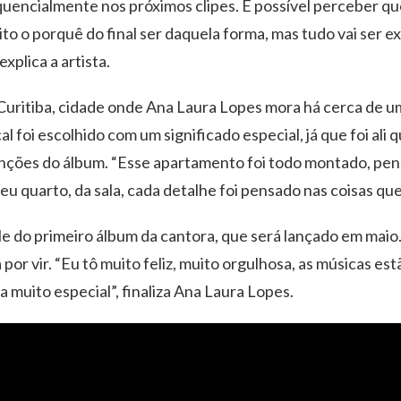
uencialmente nos próximos clipes. É possível perceber que
to o porquê do final ser daquela forma, mas tudo vai ser e
xplica a artista.
itiba, cidade onde Ana Laura Lopes mora há cerca de um 
al foi escolhido com um significado especial, já que foi ali 
anções do álbum. “Esse apartamento foi todo montado, pen
u quarto, da sala, cada detalhe foi pensado nas coisas que 
e do primeiro álbum da cantora, que será lançado em maio.
 por vir. “Eu tô muito feliz, muito orgulhosa, as músicas e
 muito especial”, finaliza Ana Laura Lopes.