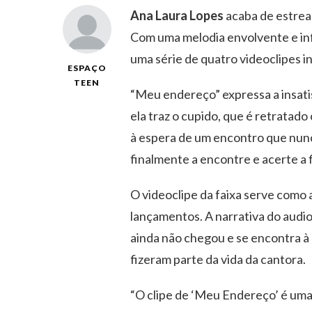
Ana Laura Lopes
acaba de estrear
Com uma melodia envolvente e inf
uma série de quatro videoclipes in
ESPAÇO
TEEN
“Meu endereço” expressa a insat
ela traz o cupido, que é retrata
à espera de um encontro que nunca
finalmente a encontre e acerte a 
O videoclipe da faixa serve como 
lançamentos. A narrativa do audi
ainda não chegou e se encontra à
fizeram parte da vida da cantora.
“O clipe de ‘Meu Endereço’ é uma h