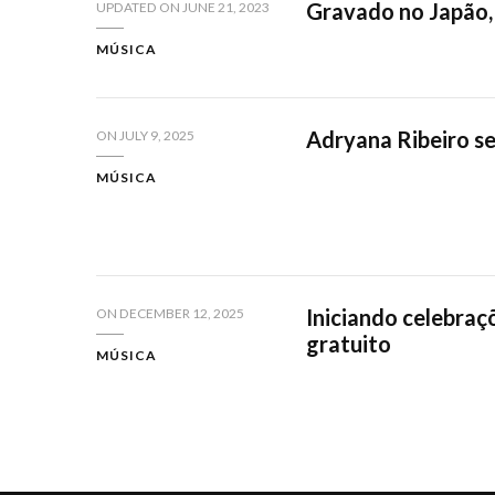
Gravado no Japão, 
UPDATED ON
JUNE 21, 2023
MÚSICA
Adryana Ribeiro se
ON
JULY 9, 2025
MÚSICA
Iniciando celebraçõ
ON
DECEMBER 12, 2025
gratuito
MÚSICA