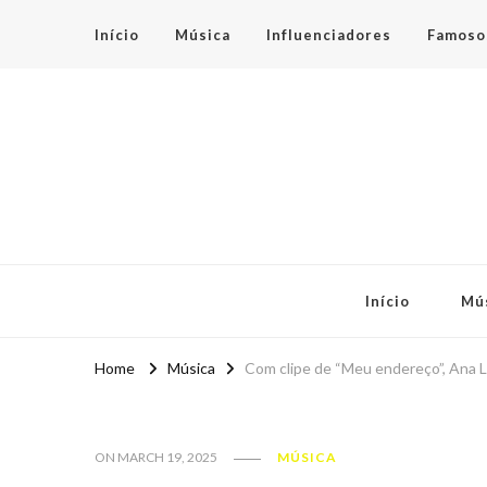
Início
Música
Influenciadores
Famoso
Espaço Teen
Início
Mú
Home
Música
Com clipe de “Meu endereço”, Ana L
ON
MARCH 19, 2025
MÚSICA