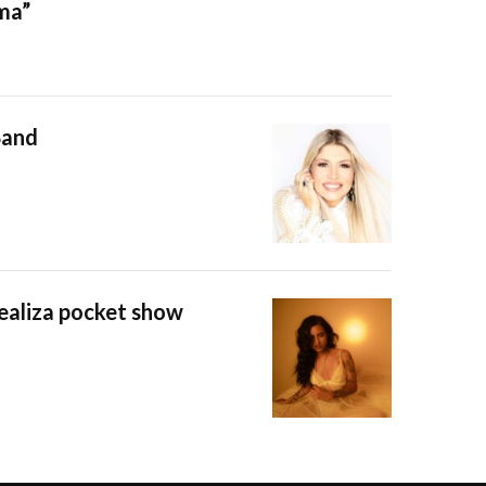
ama”
Band
realiza pocket show