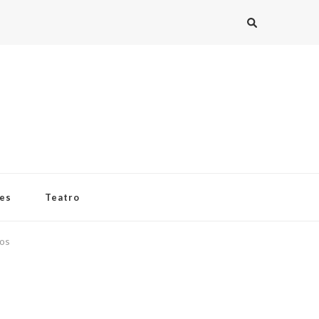
ies
Teatro
tos