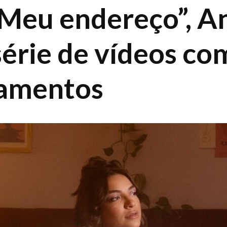
“Meu endereço”, A
série de vídeos co
çamentos