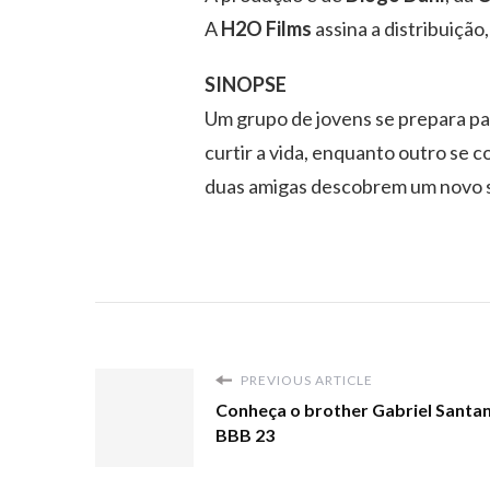
A
H2O Films
assina a distribuição
SINOPSE
Um grupo de jovens se prepara par
curtir a vida, enquanto outro se
duas amigas descobrem um novo sen
PREVIOUS ARTICLE
Conheça o brother Gabriel Santan
BBB 23