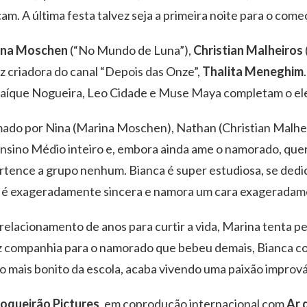
çam. A última festa talvez seja a primeira noite para o come
ina Moschen
(“No Mundo de Luna”),
Christian Malheiros
iz criadora do canal “Depois das Onze”,
Thalita Meneghim
 Caíque Nogueira, Leo Cidade e Muse Maya completam o el
rmado por Nina (Marina Moschen), Nathan (Christian Malhe
Ensino Médio inteiro e, embora ainda ame o namorado, quer
tence a grupo nenhum. Bianca é super estudiosa, se dedico
a é exageradamente sincera e namora um cara exageradamen
relacionamento de anos para curtir a vida, Marina tenta p
z companhia para o namorado que bebeu demais, Bianca co
o mais bonito da escola, acaba vivendo uma paixão imprová
oqueirão Pictures
, em coprodução internacional com
Ar 