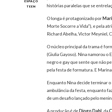
ESPAÇO
histórias paralelas que se entrela
TEEN
O longa é protagonizado por
Mar
Morte Socorre a Vida”), e pela atr
Richard Abelha, Victor Meyniel,
O núcleo principal da trama é fo
(Giulia Gayoso). Nina namorou o 
negro e gay que sente que não per
pela festa de formatura. E Marin
Enquanto Nina decide terminar o 
ambulância da festa, enquanto fa
de um desafio lançado pelo menin
A produção é de
Diogo Dahl
, da
C