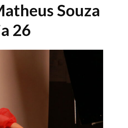
 Matheus Souza
ia 26