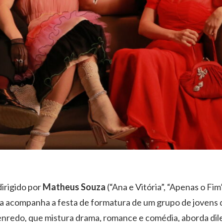
dirigido por
Matheus Souza
(“Ana e Vitória”, “Apenas o Fi
ga acompanha a festa de formatura de um grupo de jovens q
enredo, que mistura drama, romance e comédia, aborda dile