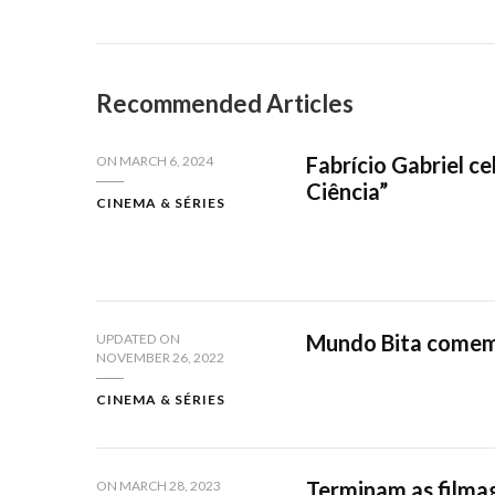
Recommended Articles
Fabrício Gabriel c
ON
MARCH 6, 2024
Ciência”
CINEMA & SÉRIES
Mundo Bita comemo
UPDATED ON
NOVEMBER 26, 2022
CINEMA & SÉRIES
Terminam as filmag
ON
MARCH 28, 2023