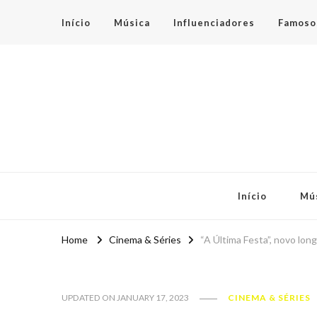
Início
Música
Influenciadores
Famoso
Espaço Teen
Início
Mú
Home
Cinema & Séries
“A Última Festa”, novo lo
UPDATED ON
JANUARY 17, 2023
CINEMA & SÉRIES