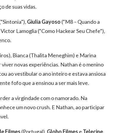
ço de suas vidas.
(“Sintonia”),
Giulia Gayoso
(“M8 – Quando a
. Victor Lamoglia (“Como Hackear Seu Chefe”),
enco.
iros), Bianca (Thalita Meneghim) e Marina
 viver novas experiências. Nathan é o menino
u ao vestibular o ano inteiro e estava ansiosa
te fofo que a ensinou a ser mais leve.
erder a virgindade com o namorado. Na
nhece um novo crush. E Nathan, ao participar
vel.
de Filmes
(Portugal),
Globo Filmes
e
Telecine
.