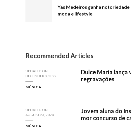
Yas Medeiros ganha notoriedade 
moda e lifestyle
Recommended Articles
Dulce María lança 
UPDATED ON
DECEMBER 8, 2022
regravações
MÚSICA
Jovem aluna do Ins
UPDATED ON
AUGUST 23, 2024
mor concurso de ca
MÚSICA