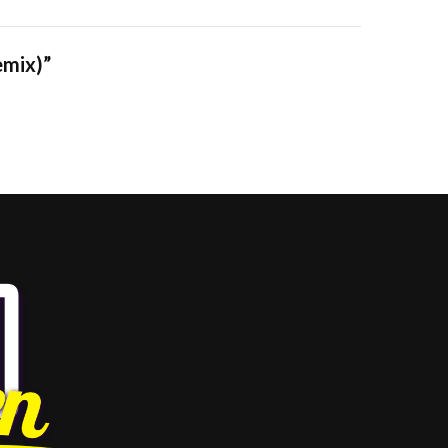
emix)”