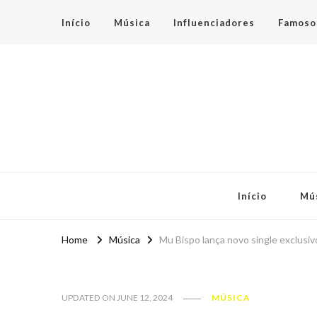
Início
Música
Influenciadores
Famoso
Espaço Teen
Início
Mú
Home
Música
Mu Bispo lança novo single exclusivo
UPDATED ON
JUNE 12, 2024
MÚSICA