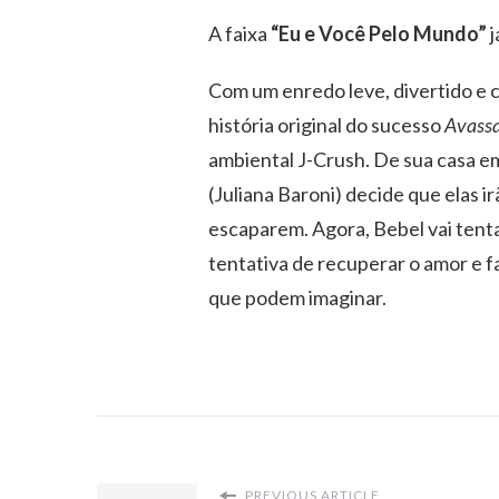
A faixa
“Eu e Você Pelo Mundo”
j
Com um enredo leve, divertido e c
história original do sucesso
Avassa
ambiental J-Crush. De sua casa e
(Juliana Baroni) decide que elas i
escaparem. Agora, Bebel vai tenta
tentativa de recuperar o amor e 
que podem imaginar.
PREVIOUS ARTICLE