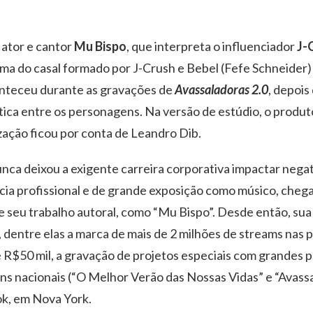
 ator e cantor
Mu Bispo
, que interpreta o influenciador
J-
ma do casal formado por J-Crush e Bebel (Fefe Schneider)
nteceu durante as gravações de
Avassaladoras 2.0
, depois
tica entre os personagens. Na versão de estúdio, o produt
zação ficou por conta de Leandro Dib.
unca deixou a exigente carreira corporativa impactar neg
ncia profissional e de grande exposição como músico, che
 de seu trabalho autoral, como “Mu Bispo”. Desde então, 
, dentre elas a marca de mais de 2 milhões de streams nas 
e R$50 mil, a gravação de projetos especiais com grandes
ns nacionais (“O Melhor Verão das Nossas Vidas” e “Avassa
tok, em Nova York.