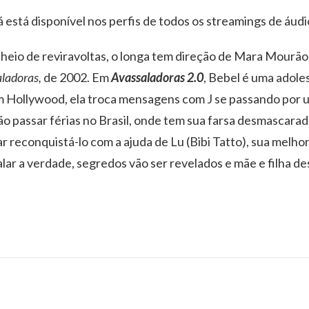
á está disponível nos perfis de todos os streamings de áu
heio de reviravoltas, o longa tem direção de Mara Mourão
ladoras,
de 2002. Em
Avassaladoras 2.0
, Bebel é uma adole
m Hollywood, ela troca mensagens com J se passando por 
rão passar férias no Brasil, onde tem sua farsa desmascara
r reconquistá-lo com a ajuda de Lu (Bibi Tatto), sua melho
falar a verdade, segredos vão ser revelados e mãe e filh