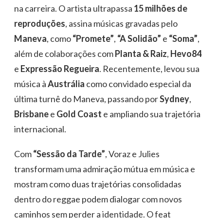
na carreira. O artista ultrapassa
15 milhões de
reproduções
, assina músicas gravadas pelo
Maneva
, como
“Promete”
,
“A Solidão”
e
“Soma”
,
além de colaborações com
Planta & Raiz
,
Hevo84
e
Expressão Regueira
. Recentemente, levou sua
música à
Austrália
como convidado especial da
última turnê do Maneva, passando por
Sydney
,
Brisbane
e
Gold Coast
e ampliando sua trajetória
internacional.
Com
“Sessão da Tarde”
, Voraz e Julies
transformam uma admiração mútua em música e
mostram como duas trajetórias consolidadas
dentro do reggae podem dialogar com novos
caminhos sem perder a identidade. O feat