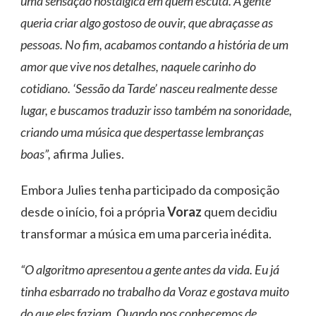
uma sensação nostálgica em quem escuta. A gente
queria criar algo gostoso de ouvir, que abraçasse as
pessoas. No fim, acabamos contando a história de um
amor que vive nos detalhes, naquele carinho do
cotidiano. ‘Sessão da Tarde’ nasceu realmente desse
lugar, e buscamos traduzir isso também na sonoridade,
criando uma música que despertasse lembranças
boas”,
afirma Julies.
Embora Julies tenha participado da composição
desde o início, foi a própria
Voraz
quem decidiu
transformar a música em uma parceria inédita.
“O algoritmo apresentou a gente antes da vida. Eu já
tinha esbarrado no trabalho da Voraz e gostava muito
do que eles faziam. Quando nos conhecemos de