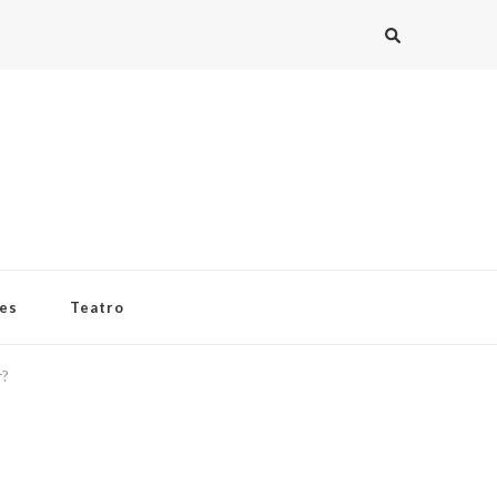
ies
Teatro
r?