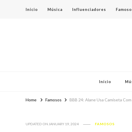
Início
Música
Influenciadores
Famoso
Espaço Teen
Início
Mú
Home
Famosos
BBB 24: Alane Usa Camiseta Com 
UPDATED ON
JANUARY 19, 2024
FAMOSOS