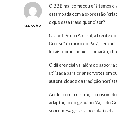
O BBB mal começou e já temos div
estampada com a expressão “criad
o que essa frase quer dizer?
REDAÇÃO
O Chef Pedro Amaral, à frente do 
Grosso” é o puro do Pará, sem ad
locais, como: peixes, camarão, cha
O diferencial vai além do sabor; 
utilizada para criar sorvetes em o
autenticidade da tradição nortista
Ao desconstruir o açaí consumido
adaptação do genuíno “Açaí do Gr
sobremesa gelada, popularizada 