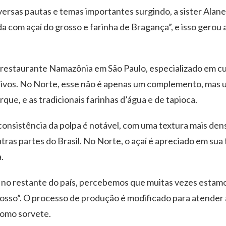
ersas pautas e temas importantes surgindo, a sister Alane
a com açaí do grosso e farinha de Bragança”, e isso gerou
restaurante Namazônia em São Paulo, especializado em culi
itivos. No Norte, esse não é apenas um complemento, mas
rque, e as tradicionais farinhas d’água e de tapioca.
a consistência da polpa é notável, com uma textura mais den
utras partes do Brasil. No Norte, o açaí é apreciado em su
.
 no restante do país, percebemos que muitas vezes estamo
osso”. O processo de produção é modificado para atender
como sorvete.