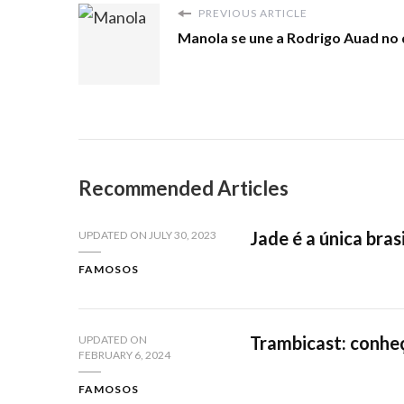
PREVIOUS ARTICLE
Manola se une a Rodrigo Auad no d
Recommended Articles
Jade é a única bra
UPDATED ON
JULY 30, 2023
FAMOSOS
Trambicast: conhe
UPDATED ON
FEBRUARY 6, 2024
FAMOSOS